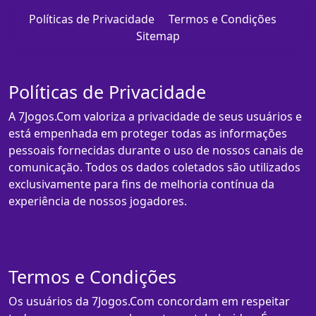
Políticas de Privacidade
Termos e Condições
Sitemap
Políticas de Privacidade
A 7Jogos.Com valoriza a privacidade de seus usuários e
está empenhada em proteger todas as informações
pessoais fornecidas durante o uso de nossos canais de
comunicação. Todos os dados coletados são utilizados
exclusivamente para fins de melhoria contínua da
experiência de nossos jogadores.
Termos e Condições
Os usuários da 7Jogos.Com concordam em respeitar