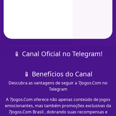
📱 Canal Oficial no Telegram!
📱 Benefícios do Canal
Descubra as vantagens de seguir a 7Jogos.Com no
Telegram
A 7Jogos.Com oferece não apenas conteúdo de jogos
emocionantes, mas também promoções exclusivas da
7Jogos.Com Brasil , dobrando suas recompensas e