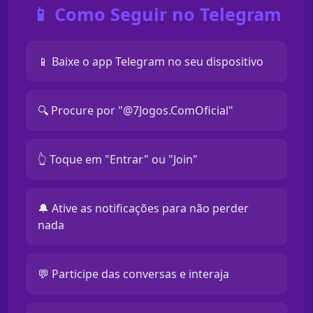
📱 Como Seguir no Telegram
📱 Baixe o app Telegram no seu dispositivo
🔍 Procure por "@7Jogos.ComOficial"
👆 Toque em "Entrar" ou "Join"
🔔 Ative as notificações para não perder
nada
💬 Participe das conversas e interaja