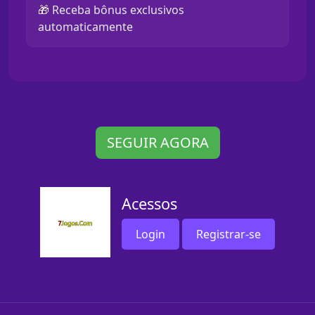
🎁 Receba bônus exclusivos
automaticamente
SEGUIR AGORA
Acessos
Login
Registrar-se