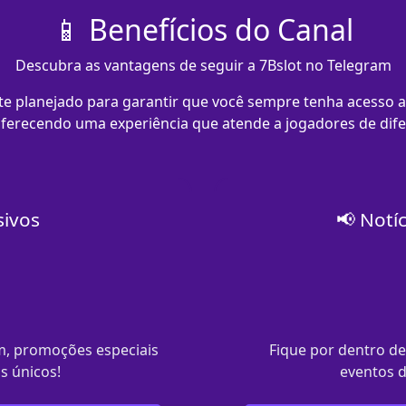
📱 Benefícios do Canal
Descubra as vantagens de seguir a 7Bslot no Telegram
e planejado para garantir que você sempre tenha acesso ao
, oferecendo uma experiência que atende a jogadores de dife
sivos
📢 Notí
m, promoções especiais
Fique por dentro d
s únicos!
eventos d