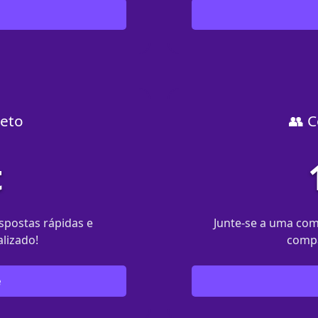
reto
👥 
t
espostas rápidas e
Junte-se a uma com
lizado!
compa
e