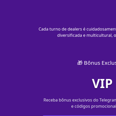
Cada turno de dealers é cuidadosament
diversificada e multicultural
🎁 Bônus Exclu
VIP
Receba bônus exclusivos do Telegra
e códigos promocionai