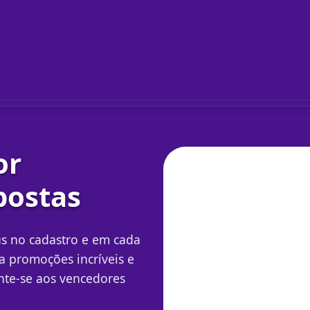
or
postas
us no cadastro e em cada
a promoções incríveis e
unte-se aos vencedores