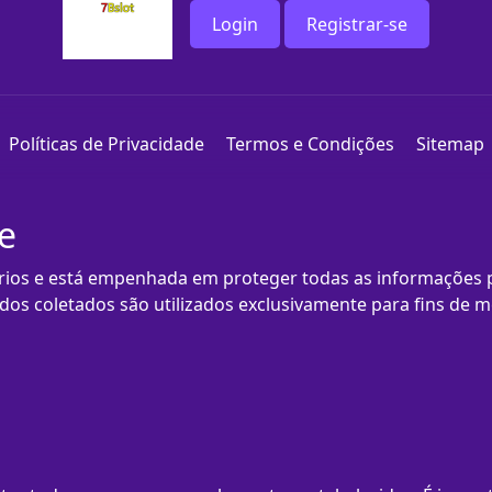
Login
Registrar-se
Políticas de Privacidade
Termos e Condições
Sitemap
de
uários e está empenhada em proteger todas as informações 
os coletados são utilizados exclusivamente para fins de m