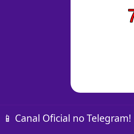
📱 Canal Oficial no Telegram!