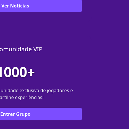
Ver Notícias
Comunidade VIP
1000+
unidade exclusiva de jogadores e
rtilhe experiências!
Entrar Grupo