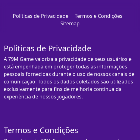
Políticas de Privacidade
Termos e Condições
Sitemap
Políticas de Privacidade
A 79M Game valoriza a privacidade de seus usuários e
está empenhada em proteger todas as informações
pessoais fornecidas durante o uso de nossos canais de
comunicação. Todos os dados coletados são utilizados
exclusivamente para fins de melhoria contínua da
experiência de nossos jogadores.
Termos e Condições