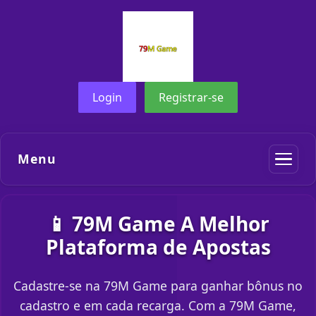
Login
Registrar-se
Menu
📱 79M Game A Melhor
Plataforma de Apostas
Cadastre-se na 79M Game para ganhar bônus no
cadastro e em cada recarga. Com a 79M Game,