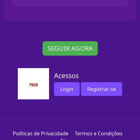
SEGUIR AGORA
Acessos
Login
Registrar-se
Políticas de Privacidade
Termos e Condições