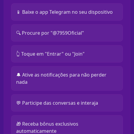
📱 Baixe o app Telegram no seu dispositivo
🔍 Procure por "@7959Oficial"
👆 Toque em "Entrar" ou "Join"
🔔 Ative as notificações para não perder
nada
💬 Participe das conversas e interaja
🎁 Receba bônus exclusivos
automaticamente