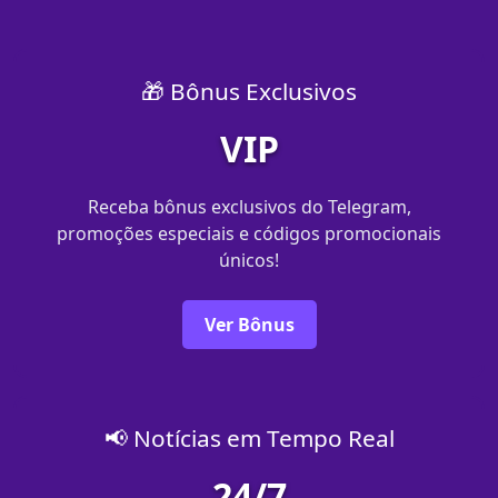
🎁 Bônus Exclusivos
VIP
Receba bônus exclusivos do Telegram,
promoções especiais e códigos promocionais
únicos!
Ver Bônus
📢 Notícias em Tempo Real
24/7