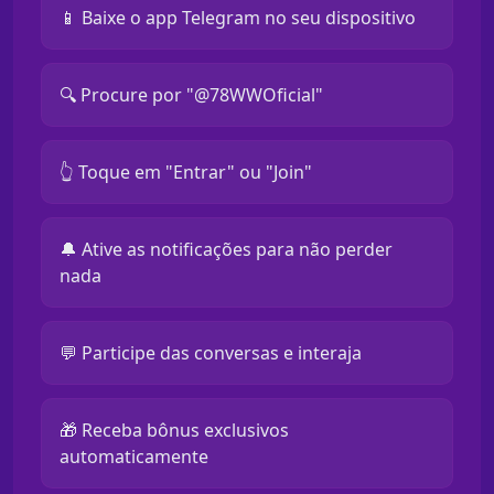
📱 Baixe o app Telegram no seu dispositivo
🔍 Procure por "@78WWOficial"
👆 Toque em "Entrar" ou "Join"
🔔 Ative as notificações para não perder
nada
💬 Participe das conversas e interaja
🎁 Receba bônus exclusivos
automaticamente