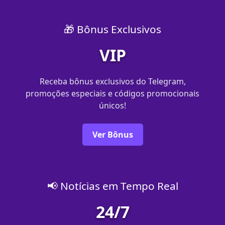
🎁 Bônus Exclusivos
VIP
Receba bônus exclusivos do Telegram,
promoções especiais e códigos promocionais
únicos!
Ver Bônus
📢 Notícias em Tempo Real
24/7