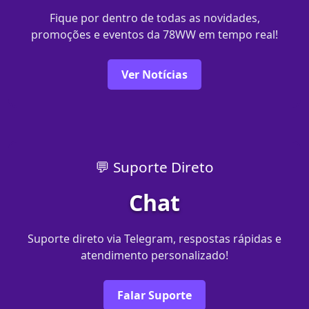
Fique por dentro de todas as novidades,
promoções e eventos da 78WW em tempo real!
Ver Notícias
💬 Suporte Direto
Chat
Suporte direto via Telegram, respostas rápidas e
atendimento personalizado!
Falar Suporte