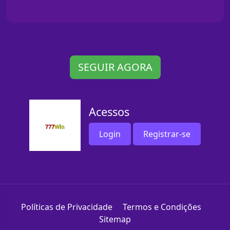
SEGUIR AGORA
Acessos
Login
Registrar-se
Políticas de Privacidade
Termos e Condições
Sitemap