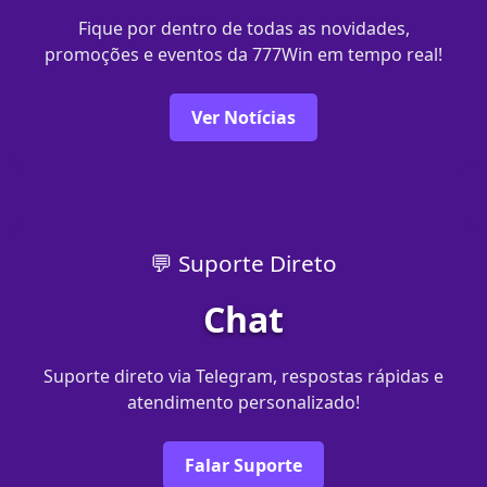
Fique por dentro de todas as novidades,
promoções e eventos da 777Win em tempo real!
Ver Notícias
💬 Suporte Direto
Chat
Suporte direto via Telegram, respostas rápidas e
atendimento personalizado!
Falar Suporte