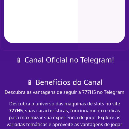
📱 Canal Oficial no Telegram!
📱 Benefícios do Canal
Descubra as vantagens de seguir a 777H5 no Telegram
Descubra o universo das máquinas de slots no site
777H5
, suas características, funcionamento e dicas
para maximizar sua experiência de jogo. Explore as
variadas temáticas e aproveite as vantagens de jogar