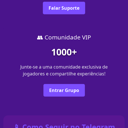
Falar Suporte
👥 Comunidade VIP
1000+
Junte-se a uma comunidade exclusiva de
jogadores e compartilhe experiências!
Entrar Grupo
📱 Como Seguir no Telegram