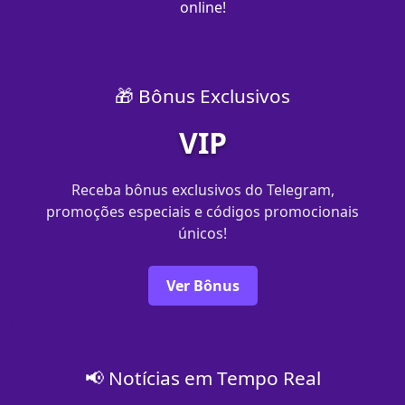
online!
🎁 Bônus Exclusivos
VIP
Receba bônus exclusivos do Telegram,
promoções especiais e códigos promocionais
únicos!
Ver Bônus
📢 Notícias em Tempo Real