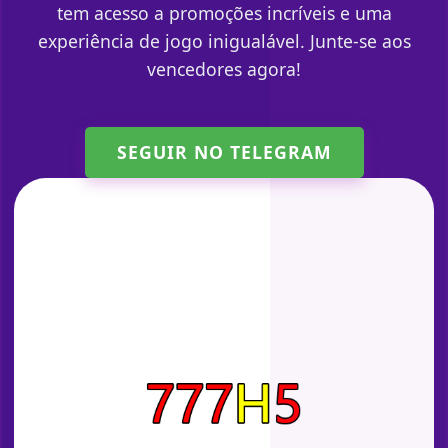
tem acesso a promoções incríveis e uma
experiência de jogo inigualável. Junte-se aos
vencedores agora!
SEGUIR NO TELEGRAM