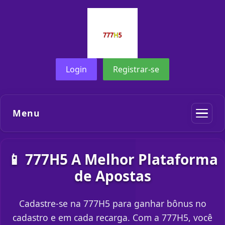
Login
Registrar-se
Menu
📱 777H5 A Melhor Plataforma
de Apostas
Cadastre-se na 777H5 para ganhar bônus no
cadastro e em cada recarga. Com a 777H5, você