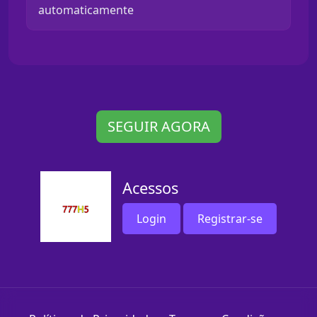
automaticamente
SEGUIR AGORA
Acessos
Login
Registrar-se