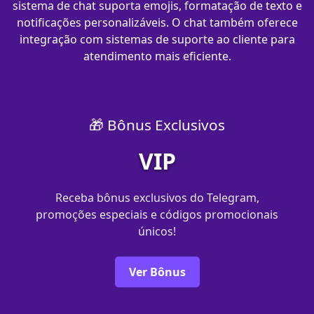
sistema de chat suporta emojis, formatação de texto e
notificações personalizáveis. O chat também oferece
integração com sistemas de suporte ao cliente para
atendimento mais eficiente.
🎁 Bônus Exclusivos
VIP
Receba bônus exclusivos do Telegram,
promoções especiais e códigos promocionais
únicos!
Ver Bônus