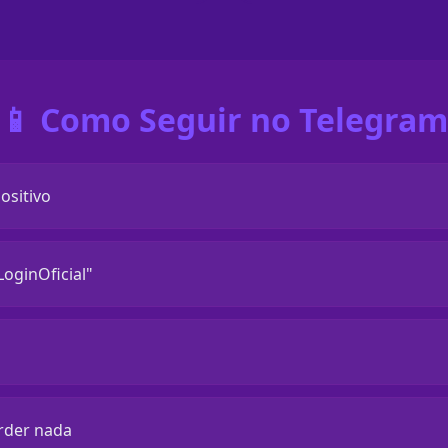
📱 Como Seguir no Telegram
ositivo
oginOficial"
erder nada