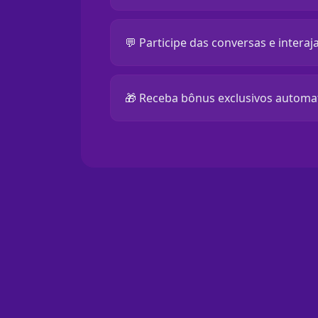
💬 Participe das conversas e interaj
🎁 Receba bônus exclusivos autom