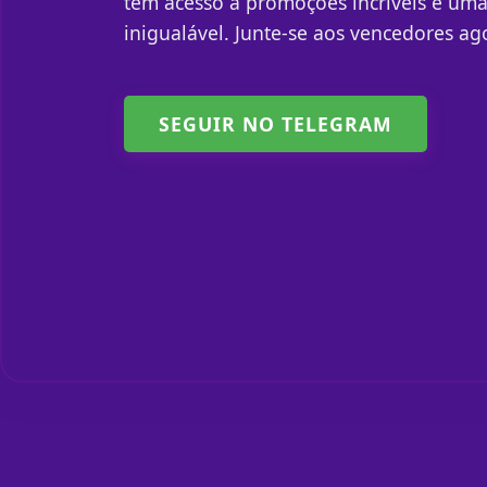
tem acesso a promoções incríveis e uma
inigualável. Junte-se aos vencedores ag
SEGUIR NO TELEGRAM