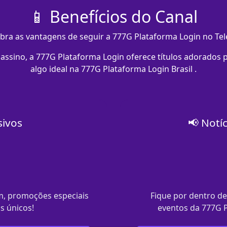
📱 Benefícios do Canal
bra as vantagens de seguir a 777G Plataforma Login no Te
assino, a 777G Plataforma Login oferece títulos adorados 
algo ideal na 777G Plataforma Login Brasil .
sivos
📢 Notí
m, promoções especiais
Fique por dentro d
s únicos!
eventos da 777G 