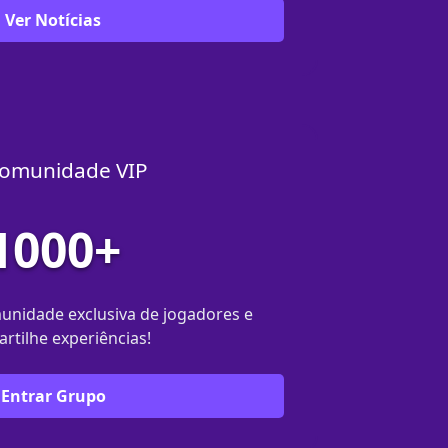
Ver Notícias
Comunidade VIP
1000+
unidade exclusiva de jogadores e
rtilhe experiências!
Entrar Grupo