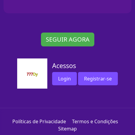
SEGUIR AGORA
Acessos
Login
Registrar-se
Políticas de Privacidade
Termos e Condições
Sitemap