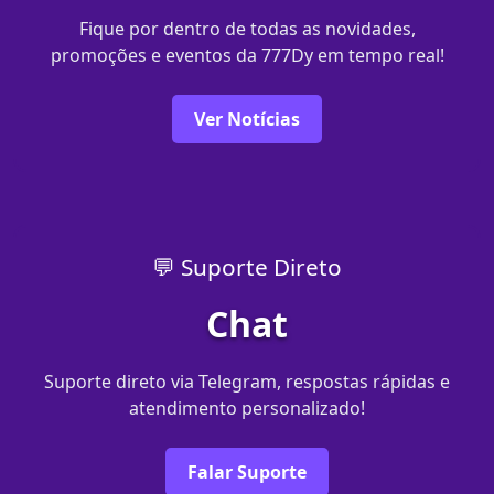
Fique por dentro de todas as novidades,
promoções e eventos da 777Dy em tempo real!
Ver Notícias
💬 Suporte Direto
Chat
Suporte direto via Telegram, respostas rápidas e
atendimento personalizado!
Falar Suporte