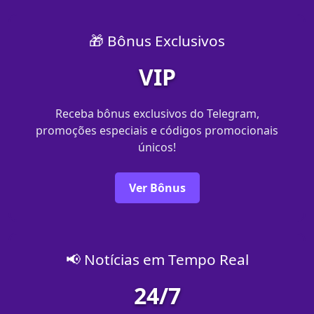
🎁 Bônus Exclusivos
VIP
Receba bônus exclusivos do Telegram,
promoções especiais e códigos promocionais
únicos!
Ver Bônus
📢 Notícias em Tempo Real
24/7