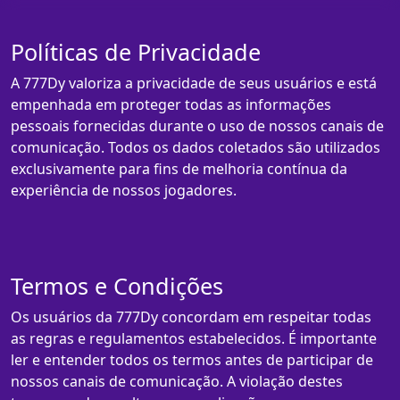
Políticas de Privacidade
A 777Dy valoriza a privacidade de seus usuários e está
empenhada em proteger todas as informações
pessoais fornecidas durante o uso de nossos canais de
comunicação. Todos os dados coletados são utilizados
exclusivamente para fins de melhoria contínua da
experiência de nossos jogadores.
Termos e Condições
Os usuários da 777Dy concordam em respeitar todas
as regras e regulamentos estabelecidos. É importante
ler e entender todos os termos antes de participar de
nossos canais de comunicação. A violação destes