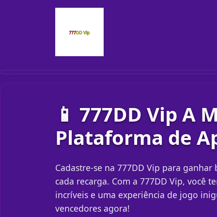
📱 777DD Vip A 
Plataforma de A
Cadastre-se na 777DD Vip para ganhar 
cada recarga. Com a 777DD Vip, você t
incríveis e uma experiência de jogo inig
vencedores agora!