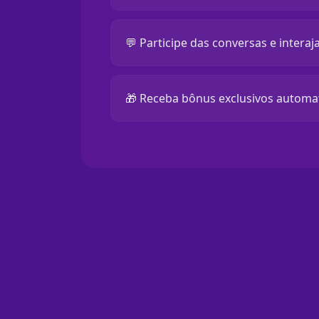
💬 Participe das conversas e interaj
🎁 Receba bônus exclusivos autom