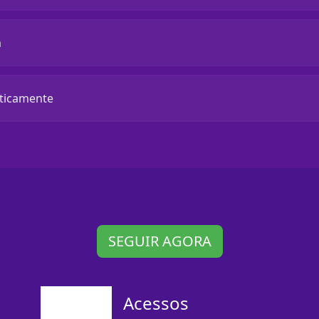
a
aticamente
SEGUIR AGORA
Acessos