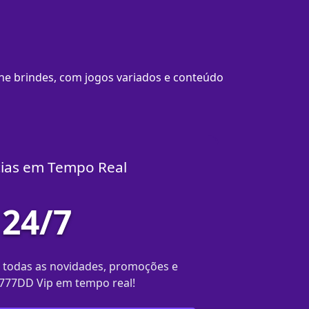
nhe brindes, com jogos variados e conteúdo
cias em Tempo Real
24/7
e todas as novidades, promoções e
 777DD Vip em tempo real!