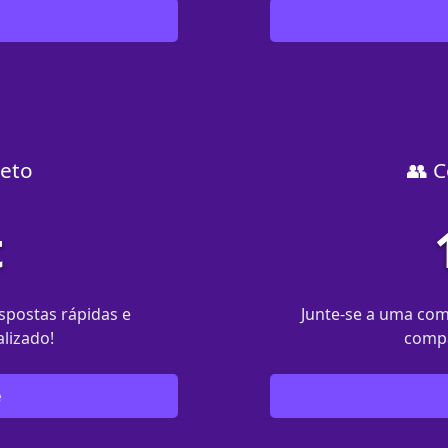
reto
👥 
t
espostas rápidas e
Junte-se a uma com
lizado!
compa
e