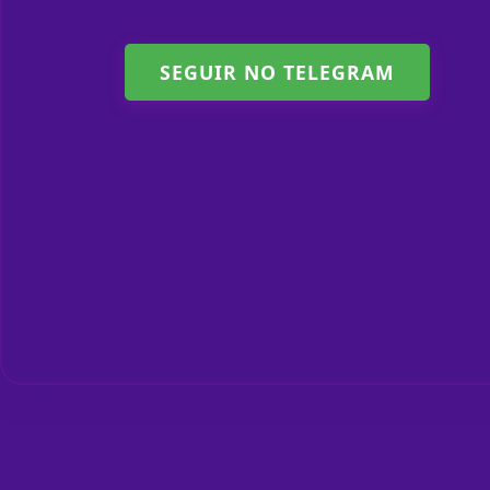
SEGUIR NO TELEGRAM