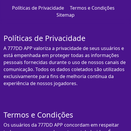
Políticas de Privacidade
Termos e Condições
Sitemap
Políticas de Privacidade
A 777DD APP valoriza a privacidade de seus usuários e
está empenhada em proteger todas as informações
pessoais fornecidas durante o uso de nossos canais de
comunicação. Todos os dados coletados são utilizados
exclusivamente para fins de melhoria contínua da
experiência de nossos jogadores.
Termos e Condições
Os usuários da 777DD APP concordam em respeitar