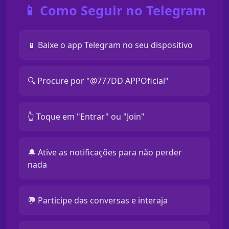
📱 Como Seguir no Telegram
📱 Baixe o app Telegram no seu dispositivo
🔍 Procure por "@777DD APPOficial"
👆 Toque em "Entrar" ou "Join"
🔔 Ative as notificações para não perder
nada
💬 Participe das conversas e interaja