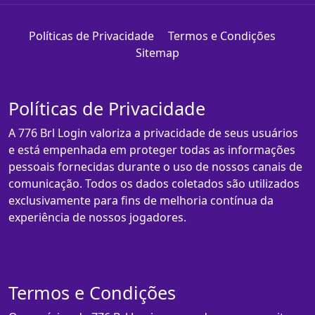
Políticas de Privacidade
Termos e Condições
Sitemap
Políticas de Privacidade
A 776 Brl Login valoriza a privacidade de seus usuários
e está empenhada em proteger todas as informações
pessoais fornecidas durante o uso de nossos canais de
comunicação. Todos os dados coletados são utilizados
exclusivamente para fins de melhoria contínua da
experiência de nossos jogadores.
Termos e Condições