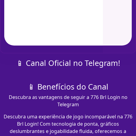
📱 Canal Oficial no Telegram!
📱 Benefícios do Canal
Descubra as vantagens de seguir a 776 Brl Login no
Telegram
Descubra uma experiência de jogo incomparável na 776
Brl Login! Com tecnologia de ponta, gráficos
deslumbrantes e jogabilidade fluida, oferecemos a