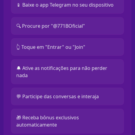
📱 Baixe o app Telegram no seu dispositivo
🔍 Procure por "@771BOficial"
👆 Toque em "Entrar" ou "Join"
🔔 Ative as notificações para não perder
nada
💬 Participe das conversas e interaja
🎁 Receba bônus exclusivos
automaticamente