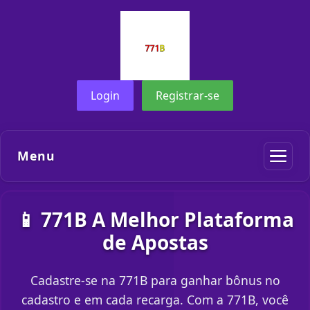
Login
Registrar-se
Menu
📱 771B A Melhor Plataforma
de Apostas
Cadastre-se na 771B para ganhar bônus no
cadastro e em cada recarga. Com a 771B, você