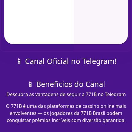
📱 Canal Oficial no Telegram!
📱 Benefícios do Canal
Descubra as vantagens de seguir a 771B no Telegram
O 771B é uma das plataformas de cassino online mais
envolventes — os jogadores da 771B Brasil podem
conquistar prêmios incríveis com diversão garantida.