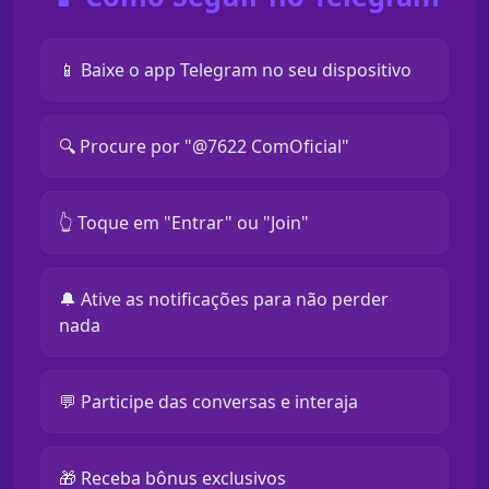
📱 Baixe o app Telegram no seu dispositivo
🔍 Procure por "@7622 ComOficial"
👆 Toque em "Entrar" ou "Join"
🔔 Ative as notificações para não perder
nada
💬 Participe das conversas e interaja
🎁 Receba bônus exclusivos