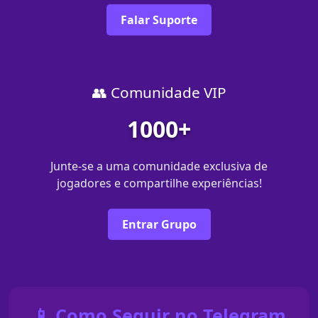
Falar Suporte
👥 Comunidade VIP
1000+
Junte-se a uma comunidade exclusiva de
jogadores e compartilhe experiências!
Entrar Grupo
📱 Como Seguir no Telegram