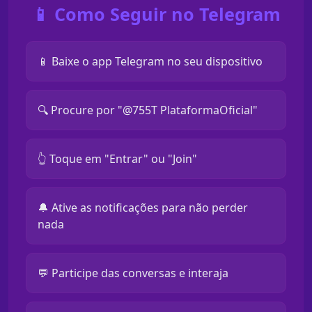
📱 Como Seguir no Telegram
📱 Baixe o app Telegram no seu dispositivo
🔍 Procure por "@755T PlataformaOficial"
👆 Toque em "Entrar" ou "Join"
🔔 Ative as notificações para não perder
nada
💬 Participe das conversas e interaja