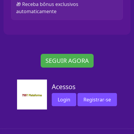
🎁 Receba bônus exclusivos
automaticamente
SEGUIR AGORA
Acessos
Login
Registrar-se