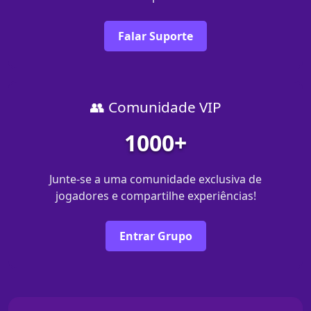
Falar Suporte
👥 Comunidade VIP
1000+
Junte-se a uma comunidade exclusiva de
jogadores e compartilhe experiências!
Entrar Grupo