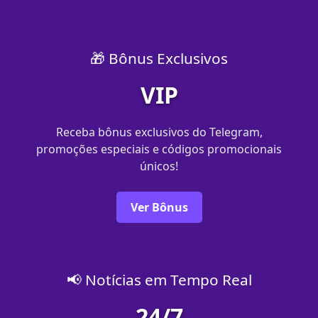
🎁 Bônus Exclusivos
VIP
Receba bônus exclusivos do Telegram,
promoções especiais e códigos promocionais
únicos!
Ver Bônus
📢 Notícias em Tempo Real
24/7