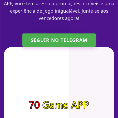
APP, você tem acesso a promoções incríveis e uma
experiência de jogo inigualável. Junte-se aos
vencedores agora!
SEGUIR NO TELEGRAM