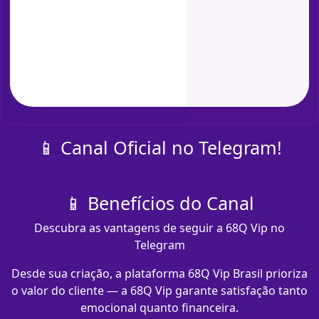
📱 Canal Oficial no Telegram!
📱 Benefícios do Canal
Descubra as vantagens de seguir a 68Q Vip no
Telegram
Desde sua criação, a plataforma 68Q Vip Brasil prioriza
o valor do cliente — a 68Q Vip garante satisfação tanto
emocional quanto financeira.