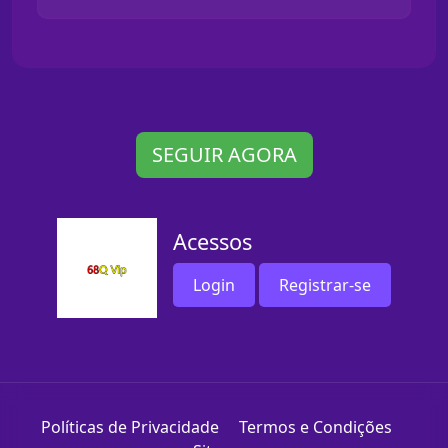
SEGUIR AGORA
Acessos
Login
Registrar-se
Políticas de Privacidade
Termos e Condições