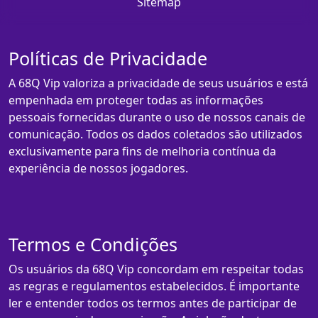
Sitemap
Políticas de Privacidade
A 68Q Vip valoriza a privacidade de seus usuários e está
empenhada em proteger todas as informações
pessoais fornecidas durante o uso de nossos canais de
comunicação. Todos os dados coletados são utilizados
exclusivamente para fins de melhoria contínua da
experiência de nossos jogadores.
Termos e Condições
Os usuários da 68Q Vip concordam em respeitar todas
as regras e regulamentos estabelecidos. É importante
ler e entender todos os termos antes de participar de