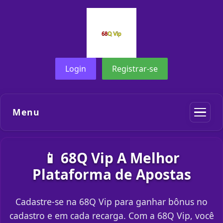
Login
Registrar-se
Menu
📱 68Q Vip A Melhor
Plataforma de Apostas
Cadastre-se na 68Q Vip para ganhar bônus no
cadastro e em cada recarga. Com a 68Q Vip, você