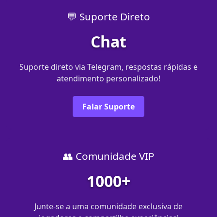
💬 Suporte Direto
Chat
Suporte direto via Telegram, respostas rápidas e
atendimento personalizado!
Falar Suporte
👥 Comunidade VIP
1000+
Junte-se a uma comunidade exclusiva de