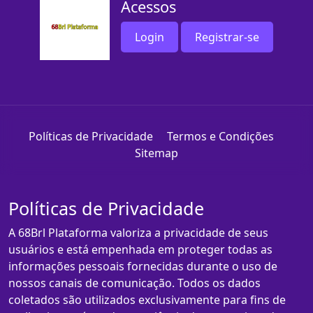
Acessos
Login
Registrar-se
Políticas de Privacidade
Termos e Condições
Sitemap
Políticas de Privacidade
A 68Brl Plataforma valoriza a privacidade de seus
usuários e está empenhada em proteger todas as
informações pessoais fornecidas durante o uso de
nossos canais de comunicação. Todos os dados
coletados são utilizados exclusivamente para fins de