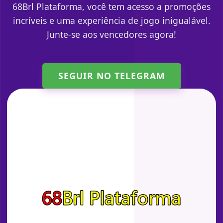
68Brl Plataforma, você tem acesso a promoções
incríveis e uma experiência de jogo inigualável.
Junte-se aos vencedores agora!
SEGUIR NO TELEGRAM