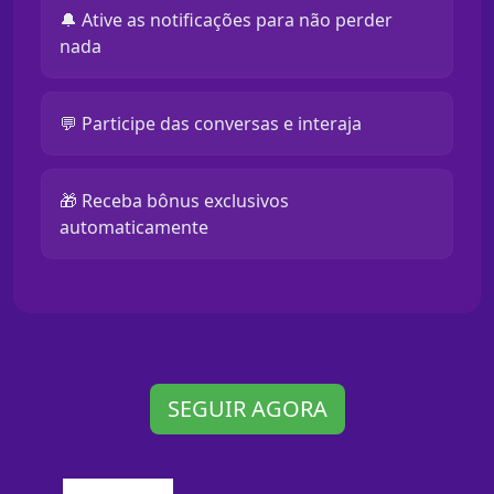
🔔 Ative as notificações para não perder
nada
💬 Participe das conversas e interaja
🎁 Receba bônus exclusivos
automaticamente
SEGUIR AGORA