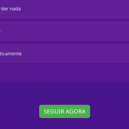
erder nada
a
aticamente
SEGUIR AGORA