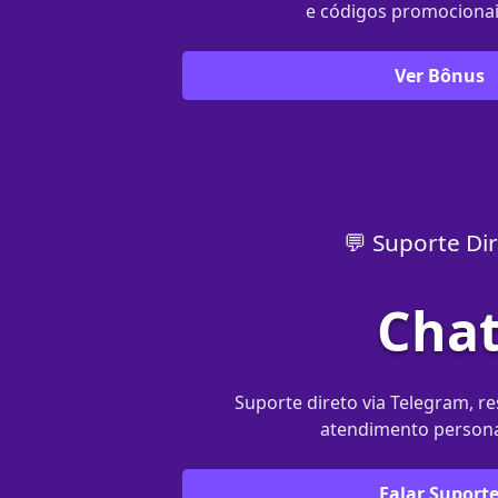
e códigos promocionai
Ver Bônus
💬 Suporte Di
Cha
Suporte direto via Telegram, r
atendimento persona
Falar Suport