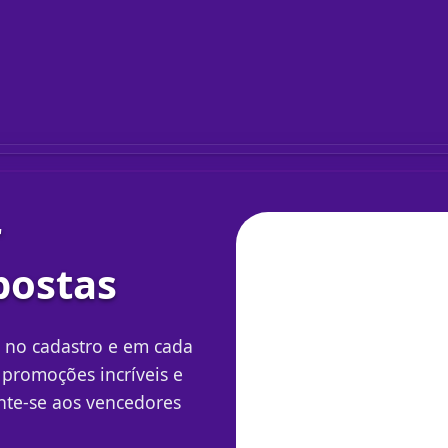
r
postas
 no cadastro e em cada
 promoções incríveis e
unte-se aos vencedores