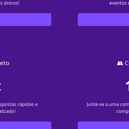
s únicos!
eventos 
reto
👥 
t
espostas rápidas e
Junte-se a uma com
lizado!
compa
e