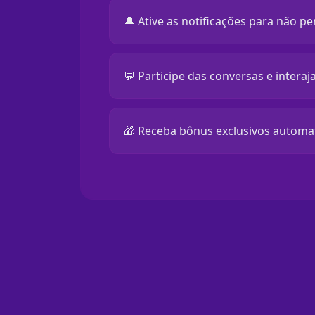
🔔 Ative as notificações para não p
💬 Participe das conversas e interaj
🎁 Receba bônus exclusivos autom