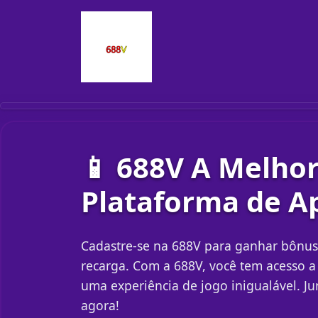
📱 688V A Melho
Plataforma de A
Cadastre-se na 688V para ganhar bônus
recarga. Com a 688V, você tem acesso a
uma experiência de jogo inigualável. J
agora!