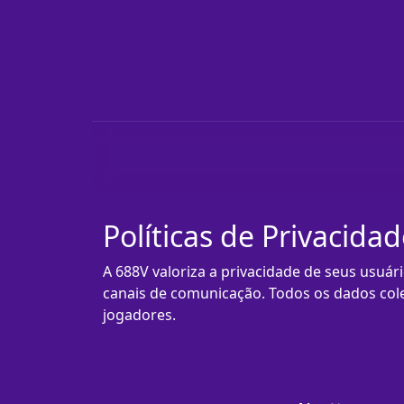
Políticas de Privacida
A 688V valoriza a privacidade de seus usuá
canais de comunicação. Todos os dados cole
jogadores.