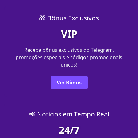
🎁 Bônus Exclusivos
VIP
Receba bônus exclusivos do Telegram,
promoções especiais e códigos promocionais
únicos!
Ver Bônus
📢 Notícias em Tempo Real
24/7