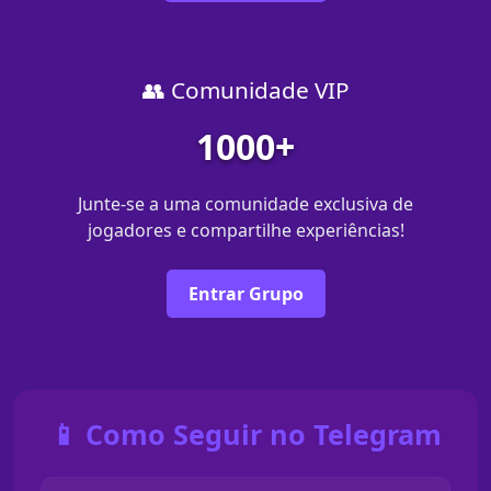
👥 Comunidade VIP
1000+
Junte-se a uma comunidade exclusiva de
jogadores e compartilhe experiências!
Entrar Grupo
📱 Como Seguir no Telegram