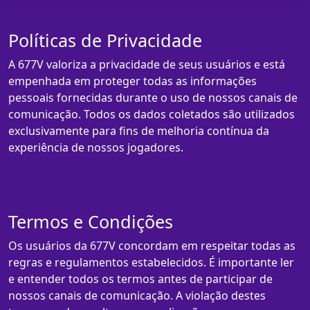
Políticas de Privacidade
A 677V valoriza a privacidade de seus usuários e está
empenhada em proteger todas as informações
pessoais fornecidas durante o uso de nossos canais de
comunicação. Todos os dados coletados são utilizados
exclusivamente para fins de melhoria contínua da
experiência de nossos jogadores.
Termos e Condições
Os usuários da 677V concordam em respeitar todas as
regras e regulamentos estabelecidos. É importante ler
e entender todos os termos antes de participar de
nossos canais de comunicação. A violação destes