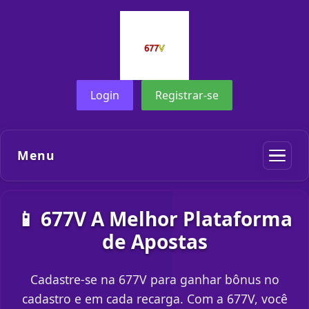
Login
Registrar-se
Menu
📱 677V A Melhor Plataforma
de Apostas
Cadastre-se na 677V para ganhar bônus no
cadastro e em cada recarga. Com a 677V, você