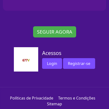
SEGUIR AGORA
Acessos
Login
Registrar-se
Políticas de Privacidade
Termos e Condições
Sitemap