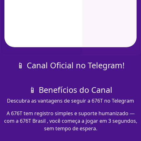
📱 Canal Oficial no Telegram!
📱 Benefícios do Canal
Descubra as vantagens de seguir a 676T no Telegram
A 676T tem registro simples e suporte humanizado —
com a 676T Brasil , você começa a jogar em 3 segundos,
sem tempo de espera.