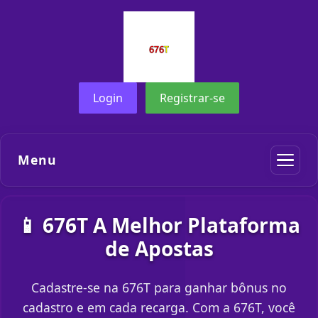
Login
Registrar-se
Menu
📱 676T A Melhor Plataforma
de Apostas
Cadastre-se na 676T para ganhar bônus no
cadastro e em cada recarga. Com a 676T, você