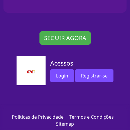
SEGUIR AGORA
Acessos
Login
Registrar-se
Políticas de Privacidade
Termos e Condições
Sitemap