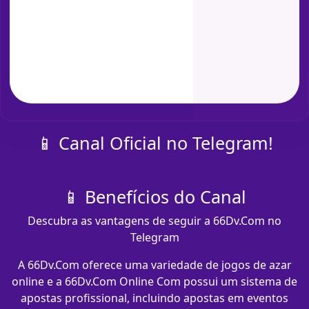
📱 Canal Oficial no Telegram!
📱 Benefícios do Canal
Descubra as vantagens de seguir a 66Dv.Com no
Telegram
A 66Dv.Com oferece uma variedade de jogos de azar
online e a 66Dv.Com Online Com possui um sistema de
apostas profissional, incluindo apostas em eventos