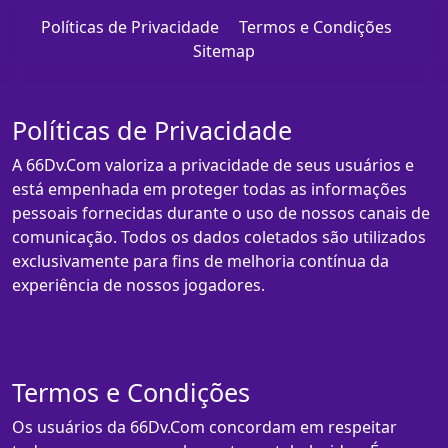
Políticas de Privacidade
Termos e Condições
Sitemap
Políticas de Privacidade
A 66Dv.Com valoriza a privacidade de seus usuários e
está empenhada em proteger todas as informações
pessoais fornecidas durante o uso de nossos canais de
comunicação. Todos os dados coletados são utilizados
exclusivamente para fins de melhoria contínua da
experiência de nossos jogadores.
Termos e Condições
Os usuários da 66Dv.Com concordam em respeitar