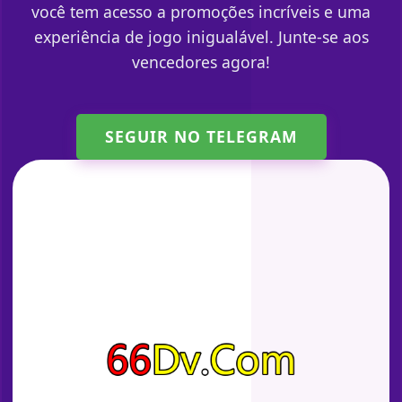
você tem acesso a promoções incríveis e uma
experiência de jogo inigualável. Junte-se aos
vencedores agora!
SEGUIR NO TELEGRAM