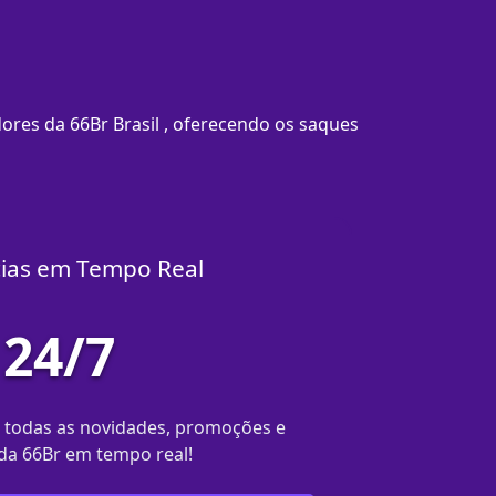
ores da 66Br Brasil , oferecendo os saques
cias em Tempo Real
24/7
e todas as novidades, promoções e
da 66Br em tempo real!