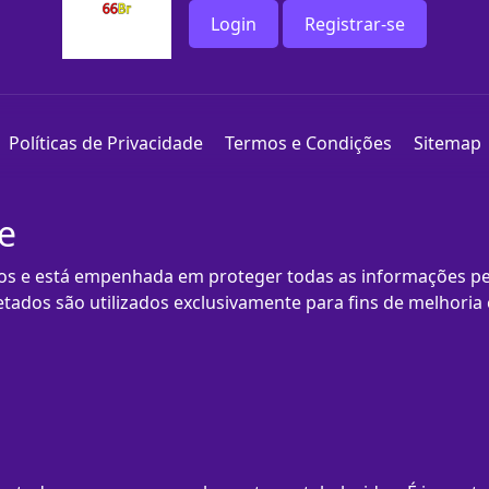
Login
Registrar-se
Políticas de Privacidade
Termos e Condições
Sitemap
de
rios e está empenhada em proteger todas as informações p
tados são utilizados exclusivamente para fins de melhoria