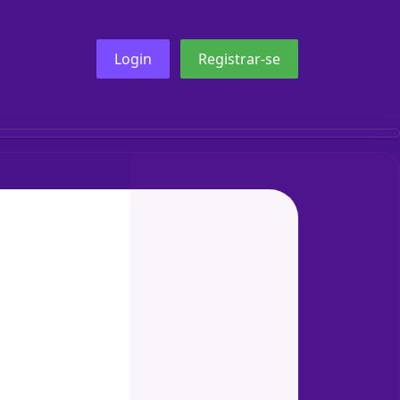
Login
Registrar-se