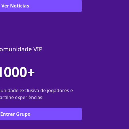
Ver Notícias
Comunidade VIP
1000+
unidade exclusiva de jogadores e
rtilhe experiências!
Entrar Grupo