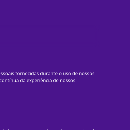
essoais fornecidas durante o uso de nossos
 contínua da experiência de nossos