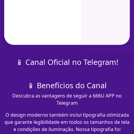
📱 Canal Oficial no Telegram!
📱 Benefícios do Canal
Descubra as vantagens de seguir a 666U APP no
Telegram
O design moderno também inclui tipografia otimizada
que garante legibilidade em todos os tamanhos de tela
e condições de iluminação. Nossa tipografia foi