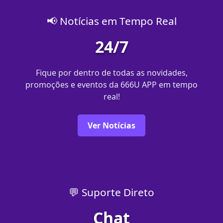
📢 Notícias em Tempo Real
24/7
Fique por dentro de todas as novidades,
promoções e eventos da 666U APP em tempo
real!
Ver Notícias
💬 Suporte Direto
Chat