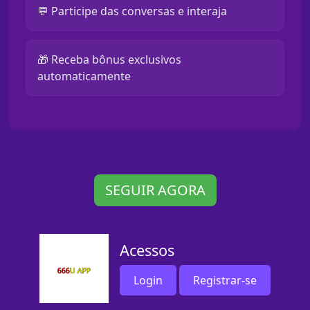
💬 Participe das conversas e interaja
🎁 Receba bônus exclusivos
automaticamente
SEGUIR AGORA
Acessos
Login
Registrar-se