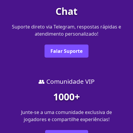
Chat
Suporte direto via Telegram, respostas rápidas e
atendimento personalizado!
Falar Suporte
👥 Comunidade VIP
1000+
Junte-se a uma comunidade exclusiva de
jogadores e compartilhe experiências!