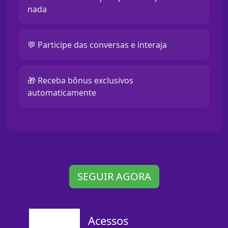
nada
💬 Participe das conversas e interaja
🎁 Receba bônus exclusivos
automaticamente
SEGUIR AGORA
Acessos