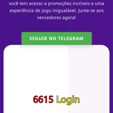
você tem acesso a promoções incríveis e uma
experiência de jogo inigualável. Junte-se aos
vencedores agora!
SEGUIR NO TELEGRAM