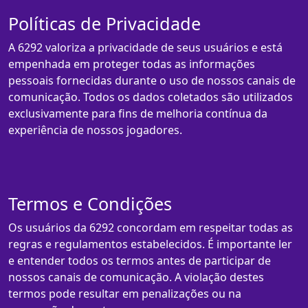
Políticas de Privacidade
A 6292 valoriza a privacidade de seus usuários e está
empenhada em proteger todas as informações
pessoais fornecidas durante o uso de nossos canais de
comunicação. Todos os dados coletados são utilizados
exclusivamente para fins de melhoria contínua da
experiência de nossos jogadores.
Termos e Condições
Os usuários da 6292 concordam em respeitar todas as
regras e regulamentos estabelecidos. É importante ler
e entender todos os termos antes de participar de
nossos canais de comunicação. A violação destes
termos pode resultar em penalizações ou na