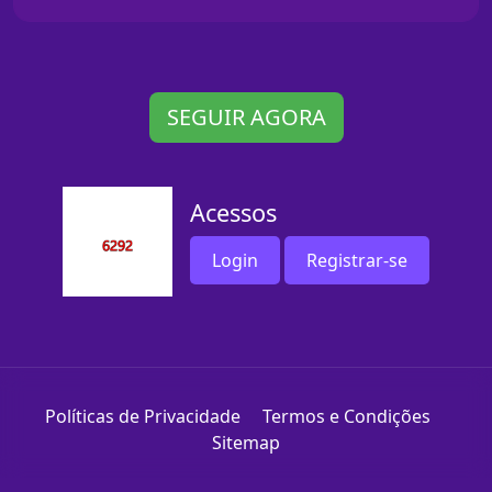
SEGUIR AGORA
Acessos
Login
Registrar-se
Políticas de Privacidade
Termos e Condições
Sitemap