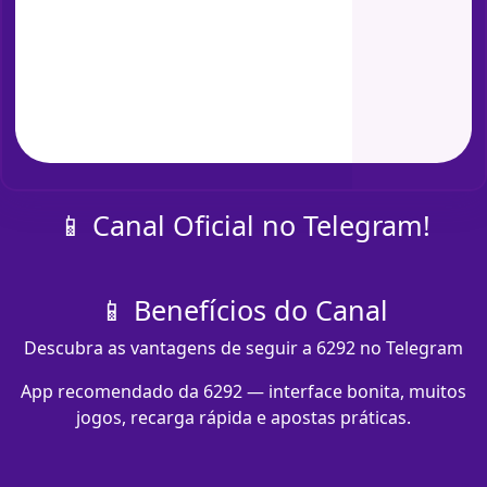
📱 Canal Oficial no Telegram!
📱 Benefícios do Canal
Descubra as vantagens de seguir a 6292 no Telegram
App recomendado da 6292 — interface bonita, muitos
jogos, recarga rápida e apostas práticas.