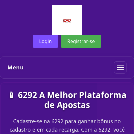
Login
Registrar-se
Menu
📱 6292 A Melhor Plataforma
de Apostas
Cadastre-se na 6292 para ganhar bônus no
cadastro e em cada recarga. Com a 6292, você