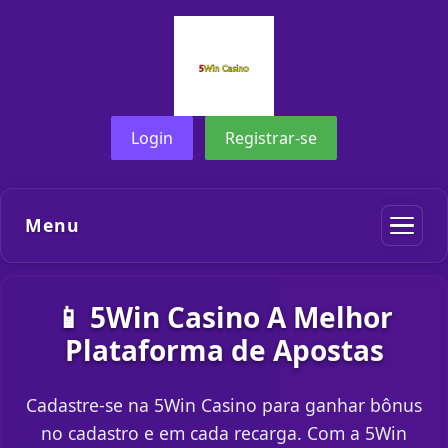
Login
Registrar-se
Menu
📱 5Win Casino A Melhor
Plataforma de Apostas
Cadastre-se na 5Win Casino para ganhar bônus
no cadastro e em cada recarga. Com a 5Win