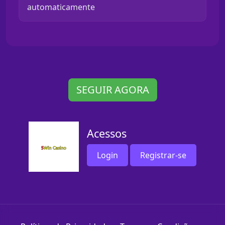
automaticamente
SEGUIR AGORA
Acessos
Login
Registrar-se