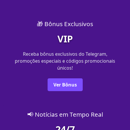
🎁 Bônus Exclusivos
VIP
Receba bônus exclusivos do Telegram,
promoções especiais e códigos promocionais
únicos!
Ver Bônus
📢 Notícias em Tempo Real
24/7