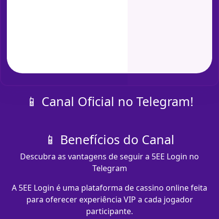
📱 Canal Oficial no Telegram!
📱 Benefícios do Canal
Descubra as vantagens de seguir a 5EE Login no
Telegram
A 5EE Login é uma plataforma de cassino online feita
para oferecer experiência VIP a cada jogador
participante.