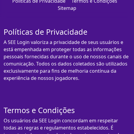
Políticas de Privacidade
Termos e Condições
Sitemap
Políticas de Privacidade
A 5EE Login valoriza a privacidade de seus usuários e
está empenhada em proteger todas as informações
pessoais fornecidas durante o uso de nossos canais de
comunicação. Todos os dados coletados são utilizados
exclusivamente para fins de melhoria contínua da
experiência de nossos jogadores.
Termos e Condições
Os usuários da 5EE Login concordam em respeitar
todas as regras e regulamentos estabelecidos. É