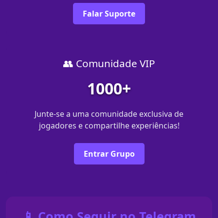
Falar Suporte
👥 Comunidade VIP
1000+
Junte-se a uma comunidade exclusiva de
jogadores e compartilhe experiências!
Entrar Grupo
📱 Como Seguir no Telegram