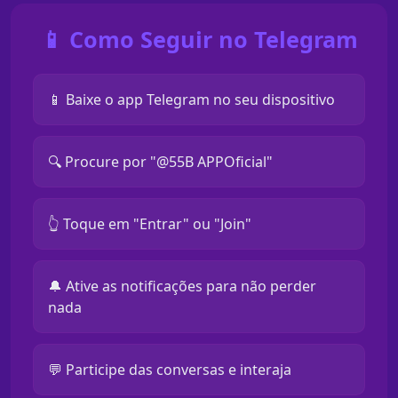
📱 Como Seguir no Telegram
📱 Baixe o app Telegram no seu dispositivo
🔍 Procure por "@55B APPOficial"
👆 Toque em "Entrar" ou "Join"
🔔 Ative as notificações para não perder
nada
💬 Participe das conversas e interaja