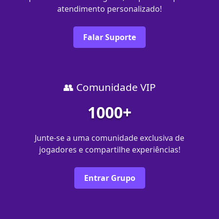
atendimento personalizado!
Falar Suporte
👥 Comunidade VIP
1000+
Junte-se a uma comunidade exclusiva de
jogadores e compartilhe experiências!
Entrar Grupo