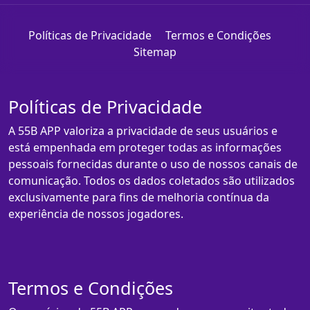
Políticas de Privacidade
Termos e Condições
Sitemap
Políticas de Privacidade
A 55B APP valoriza a privacidade de seus usuários e
está empenhada em proteger todas as informações
pessoais fornecidas durante o uso de nossos canais de
comunicação. Todos os dados coletados são utilizados
exclusivamente para fins de melhoria contínua da
experiência de nossos jogadores.
Termos e Condições