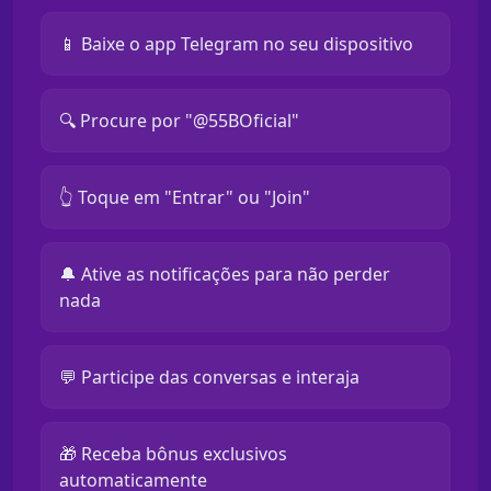
📱 Baixe o app Telegram no seu dispositivo
🔍 Procure por "@55BOficial"
👆 Toque em "Entrar" ou "Join"
🔔 Ative as notificações para não perder
nada
💬 Participe das conversas e interaja
🎁 Receba bônus exclusivos
automaticamente