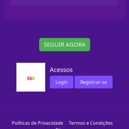
SEGUIR AGORA
Acessos
Login
Registrar-se
Políticas de Privacidade
Termos e Condições