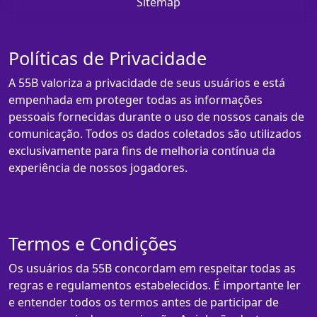
Sitemap
Políticas de Privacidade
A 55B valoriza a privacidade de seus usuários e está
empenhada em proteger todas as informações
pessoais fornecidas durante o uso de nossos canais de
comunicação. Todos os dados coletados são utilizados
exclusivamente para fins de melhoria contínua da
experiência de nossos jogadores.
Termos e Condições
Os usuários da 55B concordam em respeitar todas as
regras e regulamentos estabelecidos. É importante ler
e entender todos os termos antes de participar de