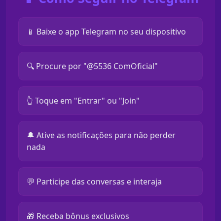
📱 Baixe o app Telegram no seu dispositivo
🔍 Procure por "@5536 ComOficial"
👆 Toque em "Entrar" ou "Join"
🔔 Ative as notificações para não perder
nada
💬 Participe das conversas e interaja
🎁 Receba bônus exclusivos