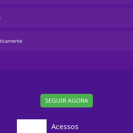
a
aticamente
SEGUIR AGORA
Acessos