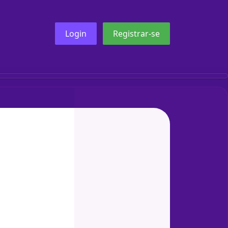
Login
Registrar-se