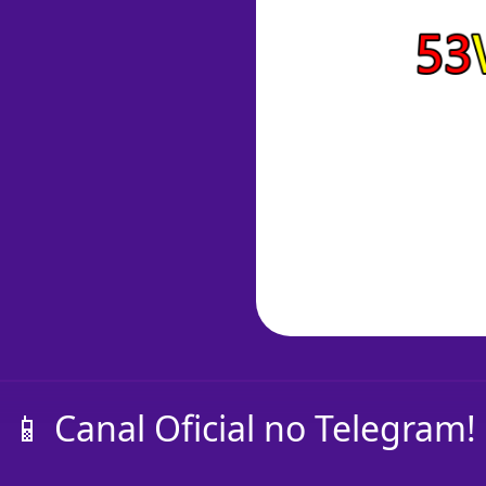
📱 Canal Oficial no Telegram!