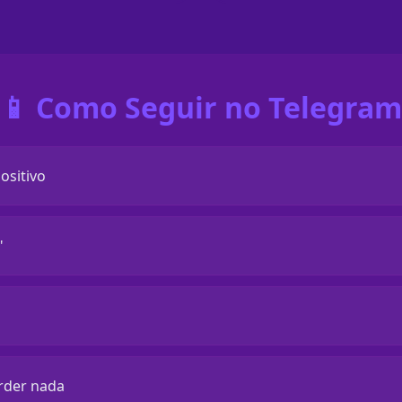
📱 Como Seguir no Telegram
ositivo
"
erder nada