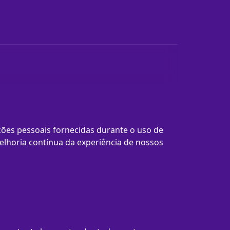
ões pessoais fornecidas durante o uso de
elhoria contínua da experiência de nossos