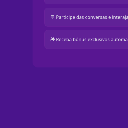
💬 Participe das conversas e interaj
🎁 Receba bônus exclusivos autom