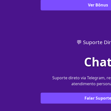
Ver Bônus
💬 Suporte Di
Cha
Suporte direto via Telegram, r
atendimento persona
Falar Suport