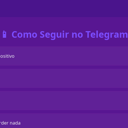
📱 Como Seguir no Telegram
ositivo
erder nada