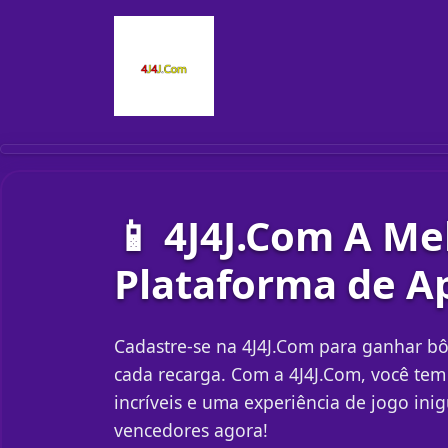
📱 4J4J.Com A Me
Plataforma de A
Cadastre-se na 4J4J.Com para ganhar b
cada recarga. Com a 4J4J.Com, você te
incríveis e uma experiência de jogo inig
vencedores agora!