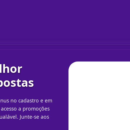
lhor
postas
ônus no cadastro e em
m acesso a promoções
ualável. Junte-se aos