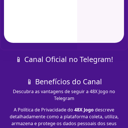
📱 Canal Oficial no Telegram!
📱 Benefícios do Canal
Descubra as vantagens de seguir a 48X Jogo no
Telegram
A Política de Privacidade do
48X Jogo
descreve
detalhadamente como a plataforma coleta, utiliza,
armazena e protege os dados pessoais dos seus