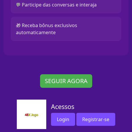
💬 Participe das conversas e interaja
🎁 Receba bônus exclusivos
automaticamente
SEGUIR AGORA
Acessos
Login
Registrar-se