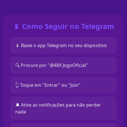
📱 Como Seguir no Telegram
📱 Baixe o app Telegram no seu dispositivo
🔍 Procure por "@48X JogoOficial"
👆 Toque em "Entrar" ou "Join"
🔔 Ative as notificações para não perder
nada