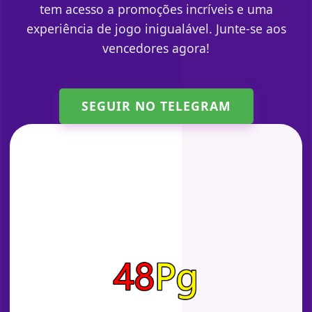
tem acesso a promoções incríveis e uma
experiência de jogo inigualável. Junte-se aos
vencedores agora!
SEGUIR NO TELEGRAM