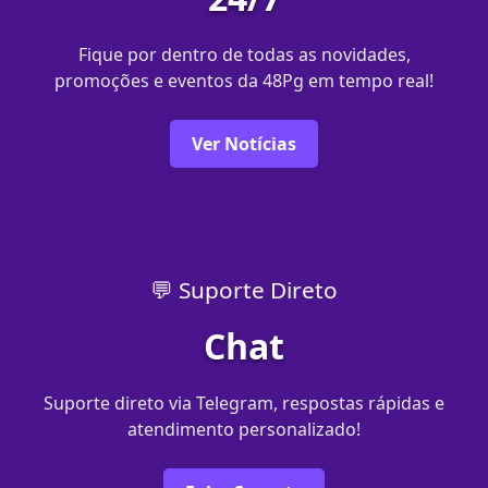
Fique por dentro de todas as novidades,
promoções e eventos da 48Pg em tempo real!
Ver Notícias
💬 Suporte Direto
Chat
Suporte direto via Telegram, respostas rápidas e
atendimento personalizado!