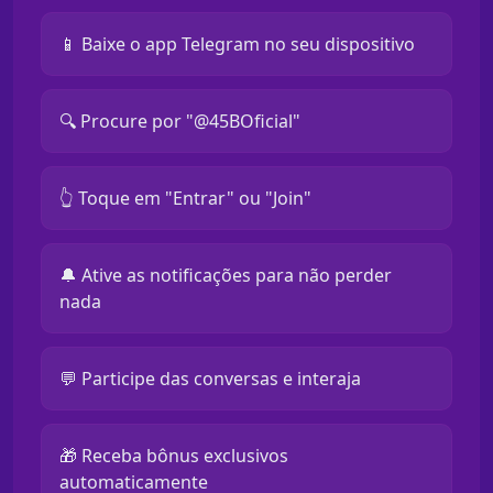
📱 Baixe o app Telegram no seu dispositivo
🔍 Procure por "@45BOficial"
👆 Toque em "Entrar" ou "Join"
🔔 Ative as notificações para não perder
nada
💬 Participe das conversas e interaja
🎁 Receba bônus exclusivos
automaticamente