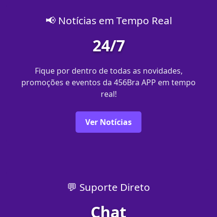
📢 Notícias em Tempo Real
24/7
Fique por dentro de todas as novidades,
promoções e eventos da 456Bra APP em tempo
real!
Ver Notícias
💬 Suporte Direto
Chat