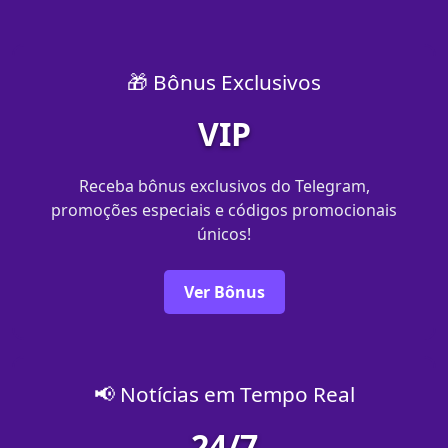
🎁 Bônus Exclusivos
VIP
Receba bônus exclusivos do Telegram,
promoções especiais e códigos promocionais
únicos!
Ver Bônus
📢 Notícias em Tempo Real
24/7