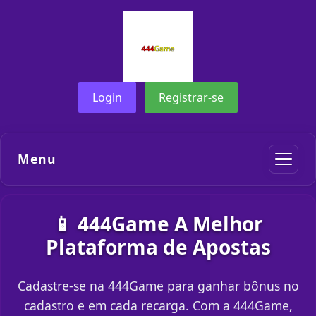
Login
Registrar-se
Menu
📱 444Game A Melhor
Plataforma de Apostas
Cadastre-se na 444Game para ganhar bônus no
cadastro e em cada recarga. Com a 444Game,