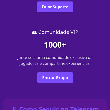
Falar Suporte
👥 Comunidade VIP
1000+
Junte-se a uma comunidade exclusiva de
jogadores e compartilhe experiências!
Entrar Grupo
📱 Como Seguir no Telegram