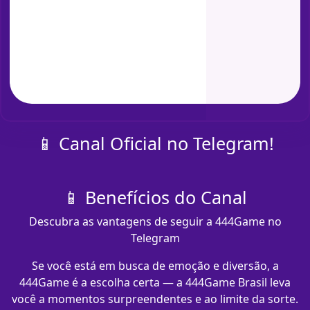
📱 Canal Oficial no Telegram!
📱 Benefícios do Canal
Descubra as vantagens de seguir a 444Game no
Telegram
Se você está em busca de emoção e diversão, a
444Game é a escolha certa — a 444Game Brasil leva
você a momentos surpreendentes e ao limite da sorte.