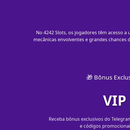
No 4242 Slots, os jogadores têm acesso a 
mecânicas envolventes e grandes chances de 
🎁 Bônus Exclu
VIP
Receba bônus exclusivos do Telegra
e códigos promocionai