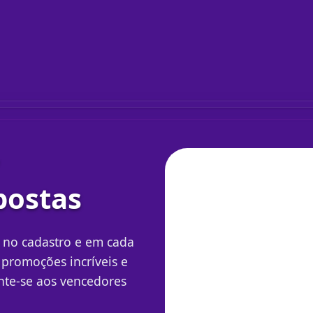
postas
 no cadastro e em cada
 promoções incríveis e
unte-se aos vencedores