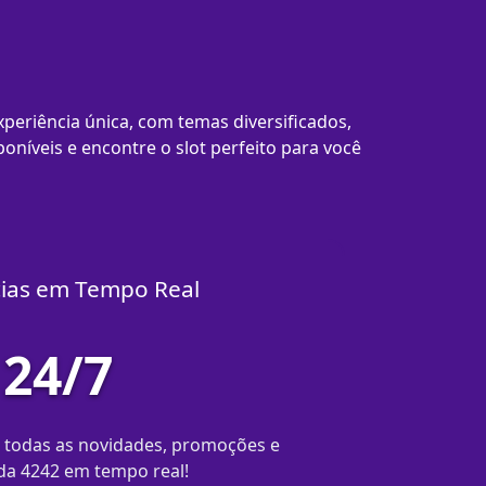
periência única, com temas diversificados,
oníveis e encontre o slot perfeito para você
cias em Tempo Real
24/7
e todas as novidades, promoções e
da 4242 em tempo real!