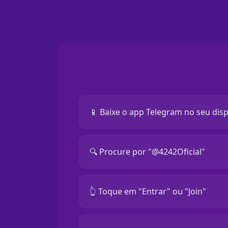
📱 Baixe o app Telegram no seu disp
🔍 Procure por "@4242Oficial"
👆 Toque em "Entrar" ou "Join"