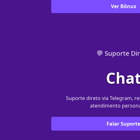
Ver Bônus
💬 Suporte Di
Cha
Suporte direto via Telegram, r
atendimento persona
Falar Suport