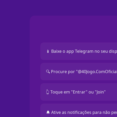
📱 Baixe o app Telegram no seu disp
🔍 Procure por "@40Jogo.ComOficia
👆 Toque em "Entrar" ou "Join"
🔔 Ative as notificações para não p