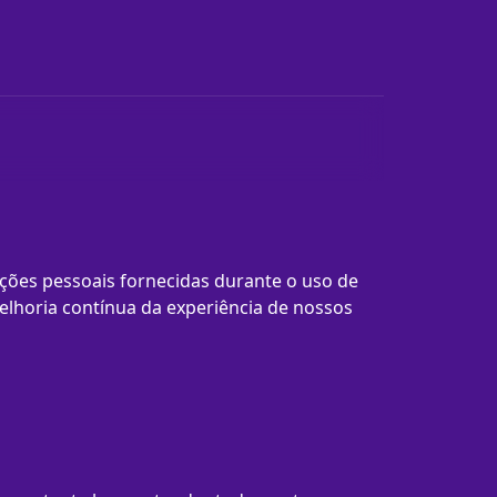
ções pessoais fornecidas durante o uso de
elhoria contínua da experiência de nossos