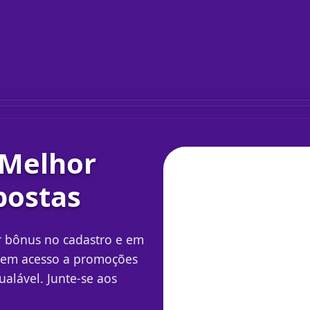
 Melhor
postas
r bônus no cadastro e em
 tem acesso a promoções
ualável. Junte-se aos