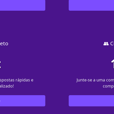
reto
👥 
t
espostas rápidas e
Junte-se a uma com
lizado!
compa
e