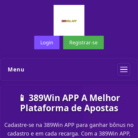
Login
Registrar-se
Menu
📱 389Win APP A Melhor
Plataforma de Apostas
Cadastre-se na 389Win APP para ganhar bônus no
cadastro e em cada recarga. Com a 389Win APP,