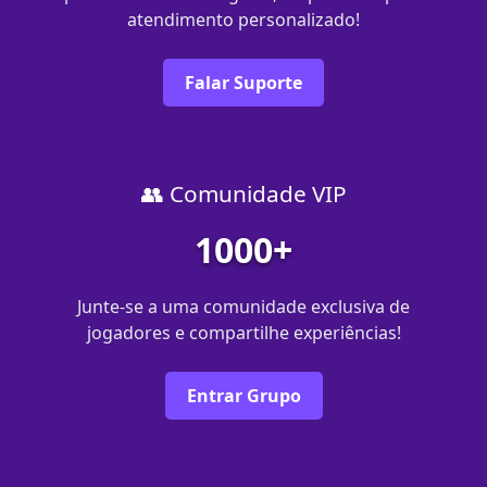
atendimento personalizado!
Falar Suporte
👥 Comunidade VIP
1000+
Junte-se a uma comunidade exclusiva de
jogadores e compartilhe experiências!
Entrar Grupo