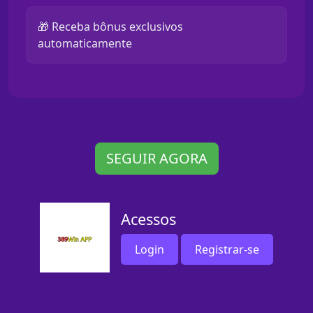
🎁 Receba bônus exclusivos
automaticamente
SEGUIR AGORA
Acessos
Login
Registrar-se