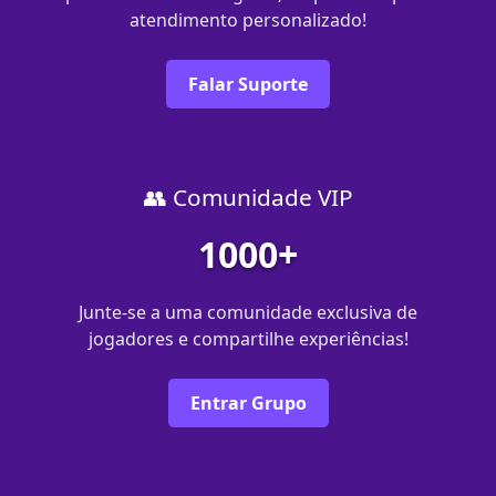
atendimento personalizado!
Falar Suporte
👥 Comunidade VIP
1000+
Junte-se a uma comunidade exclusiva de
jogadores e compartilhe experiências!
Entrar Grupo