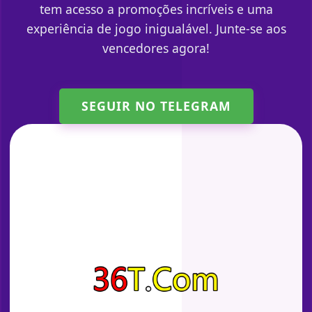
tem acesso a promoções incríveis e uma
experiência de jogo inigualável. Junte-se aos
vencedores agora!
SEGUIR NO TELEGRAM