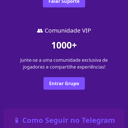
Falar Suporte
👥 Comunidade VIP
1000+
Junte-se a uma comunidade exclusiva de
jogadores e compartilhe experiências!
Entrar Grupo
📱 Como Seguir no Telegram