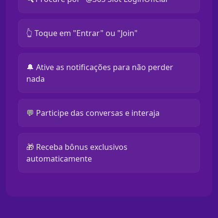
👆 Toque em "Entrar" ou "Join"
🔔 Ative as notificações para não perder
nada
💬 Participe das conversas e interaja
🎁 Receba bônus exclusivos
automaticamente