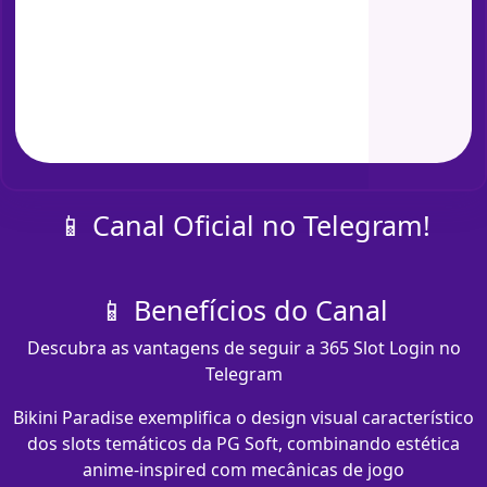
📱 Canal Oficial no Telegram!
📱 Benefícios do Canal
Descubra as vantagens de seguir a 365 Slot Login no
Telegram
Bikini Paradise exemplifica o design visual característico
dos slots temáticos da PG Soft, combinando estética
anime-inspired com mecânicas de jogo