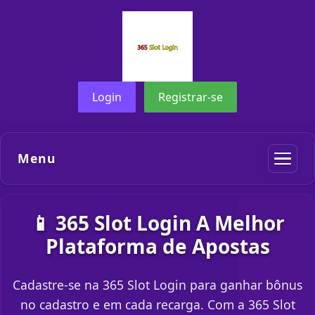
Login
Registrar-se
Menu
📱 365 Slot Login A Melhor
Plataforma de Apostas
Cadastre-se na 365 Slot Login para ganhar bônus
no cadastro e em cada recarga. Com a 365 Slot