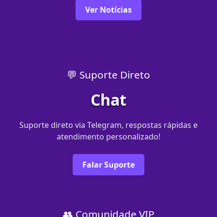
Ver Notícias
💬 Suporte Direto
Chat
Suporte direto via Telegram, respostas rápidas e
atendimento personalizado!
Falar Suporte
👥 Comunidade VIP