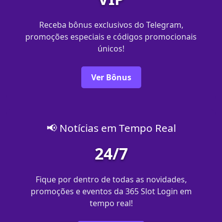
Receba bônus exclusivos do Telegram,
promoções especiais e códigos promocionais
únicos!
Ver Bônus
📢 Notícias em Tempo Real
24/7
Fique por dentro de todas as novidades,
promoções e eventos da 365 Slot Login em
tempo real!