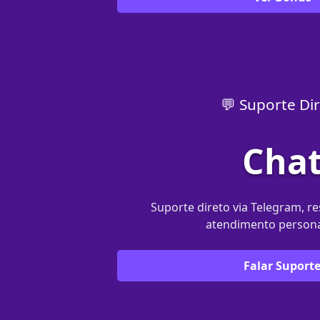
💬 Suporte Di
Cha
Suporte direto via Telegram, r
atendimento persona
Falar Suport