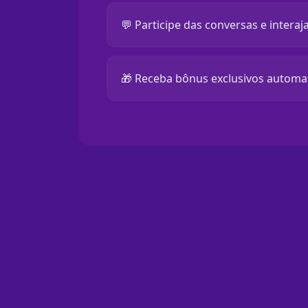
💬 Participe das conversas e interaj
🎁 Receba bônus exclusivos autom