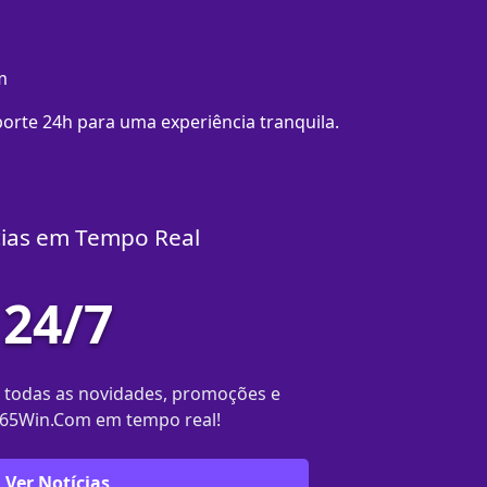
m
orte 24h para uma experiência tranquila.
cias em Tempo Real
24/7
e todas as novidades, promoções e
365Win.Com em tempo real!
Ver Notícias