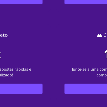
reto
👥 
t
espostas rápidas e
Junte-se a uma com
lizado!
compa
e