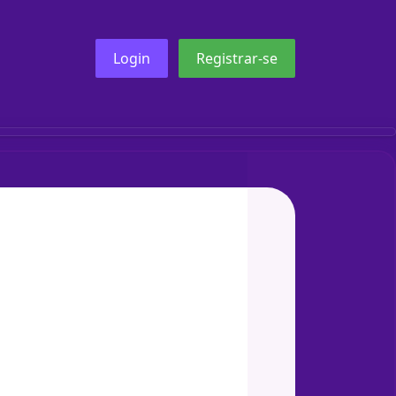
Login
Registrar-se