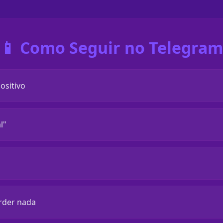
📱 Como Seguir no Telegram
ositivo
l"
erder nada