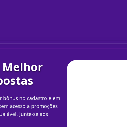
 Melhor
postas
r bônus no cadastro e em
 tem acesso a promoções
ualável. Junte-se aos