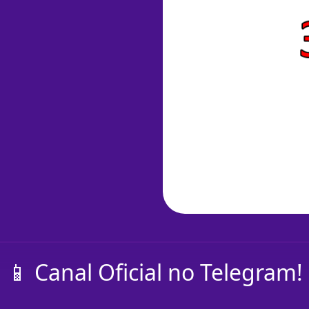
📱 Canal Oficial no Telegram!