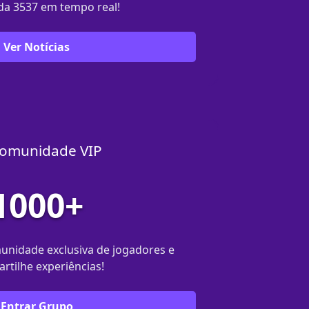
da 3537 em tempo real!
Ver Notícias
Comunidade VIP
1000+
unidade exclusiva de jogadores e
rtilhe experiências!
Entrar Grupo