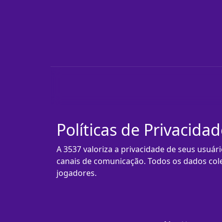
Políticas de Privacida
A 3537 valoriza a privacidade de seus usuá
canais de comunicação. Todos os dados cole
jogadores.