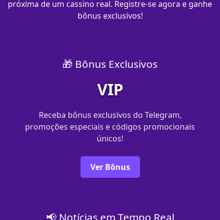
próxima de um cassino real. Registre-se agora e ganhe
bônus exclusivos!
🎁 Bônus Exclusivos
VIP
Receba bônus exclusivos do Telegram,
promoções especiais e códigos promocionais
únicos!
Ver Bônus
📢 Notícias em Tempo Real