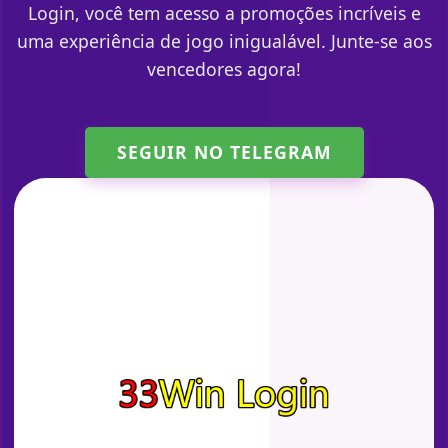
Login, você tem acesso a promoções incríveis e
uma experiência de jogo inigualável. Junte-se aos
vencedores agora!
SEGUIR NO TELEGRAM