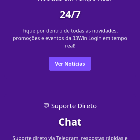
24/7
Fique por dentro de todas as novidades,
promoções e eventos da 33Win Login em tempo
real!
Ver Notícias
💬 Suporte Direto
Chat
Suporte direto via Telegram, respostas rápidas e