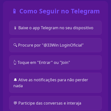
📱 Como Seguir no Telegram
📱 Baixe o app Telegram no seu dispositivo
🔍 Procure por "@33Win LoginOficial"
👆 Toque em "Entrar" ou "Join"
🔔 Ative as notificações para não perder
nada
💬 Participe das conversas e interaja