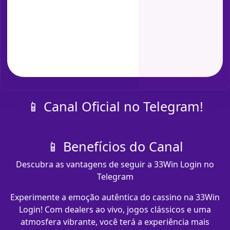
📱 Canal Oficial no Telegram!
📱 Benefícios do Canal
Descubra as vantagens de seguir a 33Win Login no
Telegram
Experimente a emoção autêntica do cassino na 33Win
Login! Com dealers ao vivo, jogos clássicos e uma
atmosfera vibrante, você terá a experiência mais