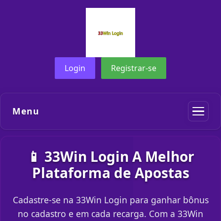
Login
Registrar-se
Menu
📱 33Win Login A Melhor
Plataforma de Apostas
Cadastre-se na 33Win Login para ganhar bônus
no cadastro e em cada recarga. Com a 33Win