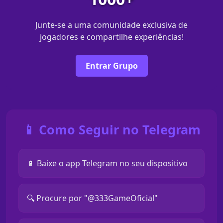
Junte-se a uma comunidade exclusiva de
jogadores e compartilhe experiências!
Entrar Grupo
📱 Como Seguir no Telegram
📱 Baixe o app Telegram no seu dispositivo
🔍 Procure por "@333GameOficial"