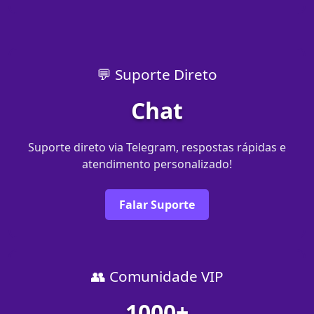
💬 Suporte Direto
Chat
Suporte direto via Telegram, respostas rápidas e
atendimento personalizado!
Falar Suporte
👥 Comunidade VIP
1000+