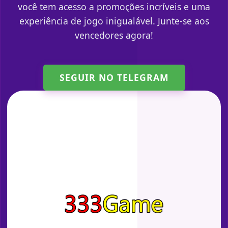
você tem acesso a promoções incríveis e uma
experiência de jogo inigualável. Junte-se aos
vencedores agora!
SEGUIR NO TELEGRAM