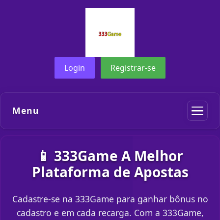
Login
Registrar-se
Menu
📱 333Game A Melhor
Plataforma de Apostas
Cadastre-se na 333Game para ganhar bônus no
cadastro e em cada recarga. Com a 333Game,